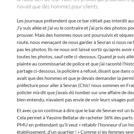
n’avait que des hommes pour clients.
Les journaux prétendent que ce bar n’était pas interdit a
J’y suis allée et j’ai vu le contraire et j’ai pris des photos po
prouver. Mais des hommes nous ont poursuivis et séquest
route, nous menaçant de nous garder à Sevran si nous ne l
pas les photos. Ils ne nous ont laissé sortir qu’après avoir 
toutes les photos, sauf celle ci-dessous. Quand je suis all
plainte au commissariat de police et que j’ai raconté l’hist
partage ci-dessous, la policière a refusé, disant que dans ce
avait que des hommes et que je devais demander la permis
préfecture pour aller à Sevran (Chic! nous sommes en Fran
policier m’a dit que j’avais dû tomber sur une affaire de dea
bien entendu, n’avaient pas envie de voir leurs visages pub
Et avec ça on continue à dire que le bar de Sevran est un b
Cela permet à Yassine Bellatar de racheter 36% des parts
PMU en prétendant qu’il veut « rétablir l’honneur d’un h
établissement, d’un quartier ! » Comme si les femmes sev