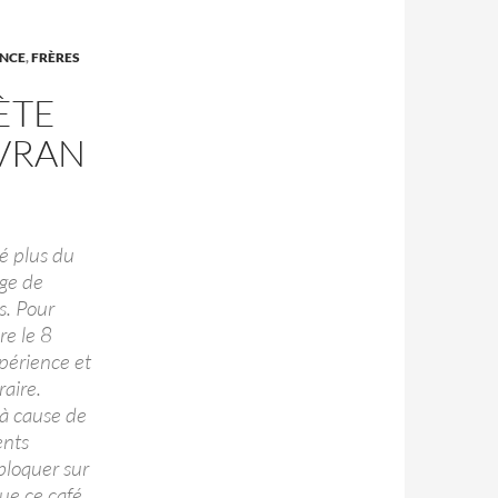
NCE
,
FRÈRES
ÈTE
EVRAN
é plus du
age de
s. Pour
re le 8
périence et
raire.
 à cause de
ents
bloquer sur
que ce café