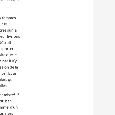
ux femmes.
ur le
rés sur la
eur livrions
détruit
ée porter
oire que je
 bar il n’y
sion de la
ce). Et un
lers qui,
liés.
ar mixte!!!!
 du bar-
omme, d’un
ranaises