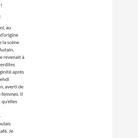
r!
:
oi, au
d’origine
 la scène
Autain,
e revenait à
terdites
ginité après
Mehdi
n, averti de
e femmes. Il
 qu’elles
—
oulais
afé. Je