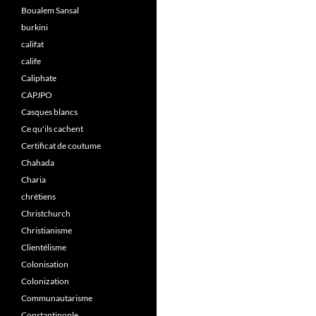
Boualem Sansal
burkini
califat
calife
Caliphate
CAPJPO
Casques blancs
Ce qu'ils cachent
Certificat de coutume
Chahada
Charia
chrétiens
Christchurch
Christianisme
Clientélisme
Colonisation
Colonization
Communautarisme
Constantinople