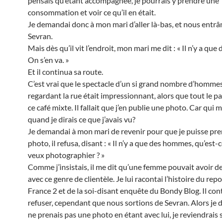
pensais qu’étant accompagnée, je pourrais y prendre une
consommation et voir ce qu’il en était.
Je demandai donc à mon mari d’aller là-bas, et nous entr
Sevran.
Mais dès qu’il vit l’endroit, mon mari me dit : « Il n’y a qu
On s’en va. »
Et il continua sa route.
C’est vrai que le spectacle d’un si grand nombre d’hommes
regardant la rue était impressionnant, alors que tout le pa
ce café mixte. Il fallait que j’en publie une photo. Car qui m
quand je dirais ce que j’avais vu?
Je demandai à mon mari de revenir pour que je puisse pre
photo, il refusa, disant : « Il n’y a que des hommes, qu’est-
veux photographier ? »
Comme j’insistais, il me dit qu’une femme pouvait avoir d
avec ce genre de clientèle. Je lui racontai l’histoire du rep
France 2 et de la soi-disant enquête du Bondy Blog. Il con
refuser, cependant que nous sortions de Sevran. Alors je di
ne prenais pas une photo en étant avec lui, je reviendrais 