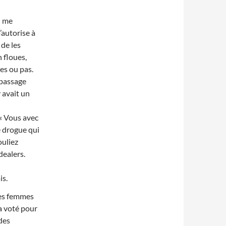
i me
’autorise à
 de les
n floues,
ues ou pas.
 passage
 avait un
: « Vous avec
de drogue qui
ouliez
ealers.
is.
les femmes
 a voté pour
 des