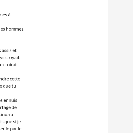
âmes à
e des hommes.
 assis et
ys croyait
e croirait
ndre cette
ce que tu
es ennuis
ortage de
tinua à
s que si je
seule par le