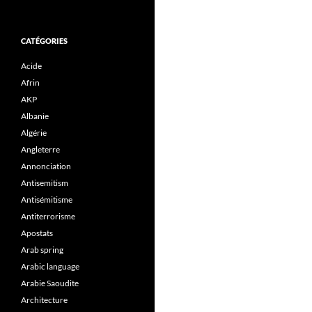
CATÉGORIES
Acide
Afrin
AKP
Albanie
Algérie
Angleterre
Annonciation
Antisemitism
Antisémitisme
Antiterrorisme
Apostats
Arab spring
Arabic language
Arabie Saoudite
Architecture