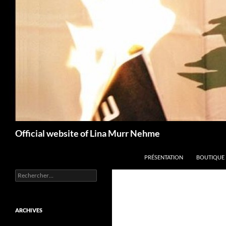
Aller
au
contenu
Recherche
Official website of Lina Murr Nehme
PRÉSENTATION
BOUTIQUE
Rechercher :
ARCHIVES