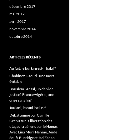
décembre 2017
mai 2017
avril 2017
novembre 2014
octobre 2014
ARTICLES RÉCENTS
Au fait, le burkini est-il halal ?
Chahinez Daoud : une mort
évitable
Boualem Sansal, un déni de
justice? France/Algérie, une
crise sans fin?
Joulani, le caïd inclusif
Débat animé par Camille
Grenu sur la libération des
otages israéliens par le Hamas.
Avec Lina Murr Nehmé, Aude
Soufi-Burridge et Jad Zahab.