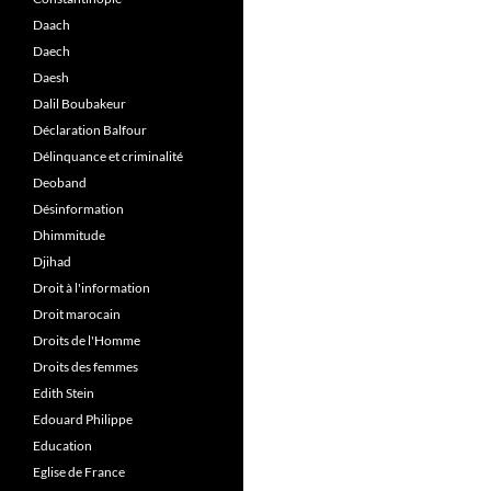
Daach
Daech
Daesh
Dalil Boubakeur
Déclaration Balfour
Délinquance et criminalité
Deoband
Désinformation
Dhimmitude
Djihad
Droit à l'information
Droit marocain
Droits de l'Homme
Droits des femmes
Edith Stein
Edouard Philippe
Education
Eglise de France