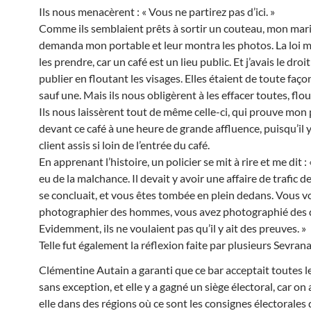
Ils nous menacèrent : « Vous ne partirez pas d’ici. »
Comme ils semblaient prêts à sortir un couteau, mon mar
demanda mon portable et leur montra les photos. La loi m
les prendre, car un café est un lieu public. Et j’avais le droit
publier en floutant les visages. Elles étaient de toute faço
sauf une. Mais ils nous obligèrent à les effacer toutes, flo
Ils nous laissèrent tout de même celle-ci, qui prouve mon
devant ce café à une heure de grande affluence, puisqu’il y
client assis si loin de l’entrée du café.
En apprenant l’histoire, un policier se mit à rire et me dit 
eu de la malchance. Il devait y avoir une affaire de trafic 
se concluait, et vous êtes tombée en plein dedans. Vous v
photographier des hommes, vous avez photographié des d
Evidemment, ils ne voulaient pas qu’il y ait des preuves. »
Telle fut également la réflexion faite par plusieurs Sevrana
Clémentine Autain a garanti que ce bar acceptait toutes 
sans exception, et elle y a gagné un siège électoral, car on
elle dans des régions où ce sont les consignes électorales