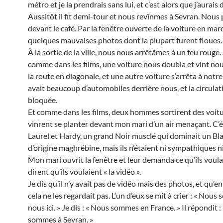
métro et je la prendrais sans lui, et c’est alors que j’aurais
Aussitôt il fit demi-tour et nous revînmes à Sevran. Nou
devant le café. Par la fenêtre ouverte de la voiture en marc
quelques mauvaises photos dont la plupart furent floues.
À la sortie de la ville, nous nous arrêtâmes à un feu rouge.
comme dans les films, une voiture nous doubla et vint no
la route en diagonale, et une autre voiture s’arrêta à notre 
avait beaucoup d’automobiles derrière nous, et la circulat
bloquée.
Et comme dans les films, deux hommes sortirent des voitu
vinrent se planter devant mon mari d’un air menaçant. C’é
Laurel et Hardy, un grand Noir musclé qui dominait un Bla
d’origine maghrébine, mais ils n’étaient ni sympathiques ni
Mon mari ouvrit la fenêtre et leur demanda ce qu’ils voulai
dirent qu’ils voulaient « la vidéo ».
Je dis qu’il n’y avait pas de vidéo mais des photos, et qu’en
cela ne les regardait pas. L’un d’eux se mit à crier : « Nou
nous ici. » Je dis : « Nous sommes en France. » Il répondit 
sommes à Sevran. »