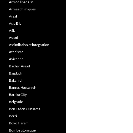
Armée libanaise
Armes chimiques
Arsal
Asia Bibi
ASL
Assad
Assimilation et intégration
Athéisme
Avicenne
Bachar Assad
Bagdadi
Bakchich
Banna, Hassan el-
Baraka City
Belgrade
Ben Laden Oussama
Berri
Boko Haram
Bombe atomique