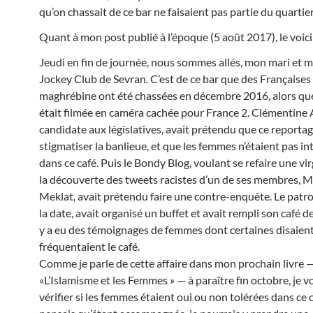
qu’on chassait de ce bar ne faisaient pas partie du quartie
Quant à mon post publié à l’époque (5 août 2017), le voici
Jeudi en fin de journée, nous sommes allés, mon mari et m
Jockey Club de Sevran. C’est de ce bar que des Françaises 
maghrébine ont été chassées en décembre 2016, alors que
était filmée en caméra cachée pour France 2. Clémentine 
candidate aux législatives, avait prétendu que ce reportag
stigmatiser la banlieue, et que les femmes n’étaient pas in
dans ce café. Puis le Bondy Blog, voulant se refaire une vir
la découverte des tweets racistes d’un de ses membres, 
Meklat, avait prétendu faire une contre-enquête. Le patro
la date, avait organisé un buffet et avait rempli son café d
y a eu des témoignages de femmes dont certaines disaient
fréquentaient le café.
Comme je parle de cette affaire dans mon prochain livre 
«L’Islamisme et les Femmes » — à paraître fin octobre, je v
vérifier si les femmes étaient oui ou non tolérées dans ce c