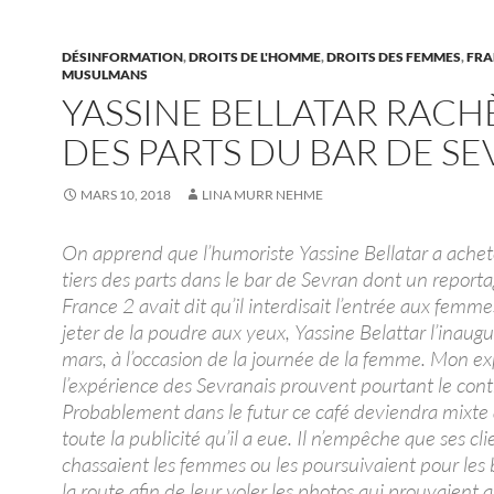
DÉSINFORMATION
,
DROITS DE L'HOMME
,
DROITS DES FEMMES
,
FRA
MUSULMANS
YASSINE BELLATAR RACH
DES PARTS DU BAR DE S
MARS 10, 2018
LINA MURR NEHME
On apprend que l’humoriste Yassine Bellatar a achet
tiers des parts dans le bar de Sevran dont un report
France 2 avait dit qu’il interdisait l’entrée aux femme
jeter de la poudre aux yeux, Yassine Belattar l’inaugu
mars, à l’occasion de la journée de la femme. Mon ex
l’expérience des Sevranais prouvent pourtant le cont
Probablement dans le futur ce café deviendra mixte
toute la publicité qu’il a eue. Il n’empêche que ses cli
chassaient les femmes ou les poursuivaient pour les 
la route afin de leur voler les photos qui prouvaient 