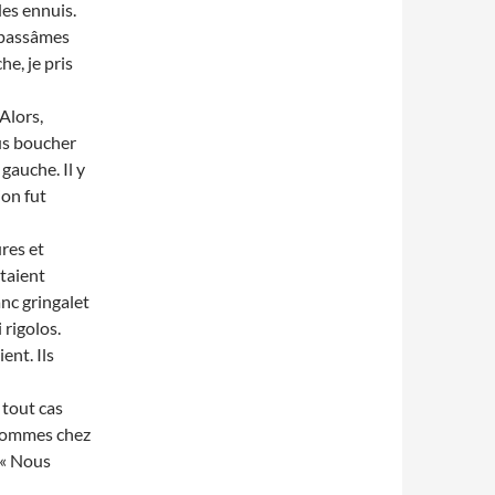
 des ennuis.
s passâmes
he, je pris
 Alors,
us boucher
gauche. Il y
ion fut
res et
taient
nc gringalet
 rigolos.
ent. Ils
 tout cas
s sommes chez
: « Nous