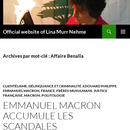
Aller
au
contenu
Recherche
Official website of Lina Murr Nehme
MENU
PRINCI
Archives par mot-clé : Affaire Benalla
CLIENTÉLISME
,
DÉLINQUANCE ET CRIMINALITÉ
,
EDOUARD PHILIPPE
,
EMMANUEL MACRON
,
FRANCE
,
FRÈRES MUSULMANS
,
JUSTICE
FRANÇAISE
,
MACRON
,
POLITOLOGIE
EMMANUEL MACRON
ACCUMULE LES
SCANDALES