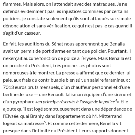
flammes. Mais alors, on l’attendait avec des matraques. Je ne
défends évidemment pas les injustices commises par certains
policiers, je constate seulement qu’ils sont attaqués sur simple
dénonciation et sans vérification, ce qui n’est pas le cas quand il
s’agit d’un casseur.
En fait, les auditions du Sénat nous apprennent que Benalla
avait un permis de port d’arme en tant que policier. Pourtant, il
n’exerçait aucune fonction de police à l’Élysée. Mais Benalla est
un proche du Président, très proche. Les photos sont
nombreuses à le montrer. La presse a affirmé que ce dernier lui
paie, aux frais du contribuable bien sûr, un salaire faramineux :
7013 euros bruts mensuels, d’un chauffeur personnel et d’une
berline de luxe — une Renault Talisman équipée d’une sirène et
4
d’un gyrophare
«en principe réservés à l’usage de la police
».
Elle
ajoute qu’il est logé somptueusement dans une dépendance de
l’Élysée, quai Branly, dans l’appartement où M. Mitterrand
5
logeait sa maîtresse
. Et comme cette dernière, Benella vit
presque dans l’intimité du Président. Leurs rapports donnent