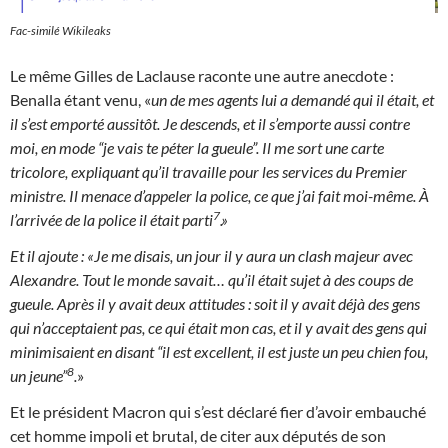
Fac-similé Wikileaks
Le même Gilles de Laclause raconte une autre anecdote :
Benalla étant venu, «
un de mes agents lui a demandé qui il était, et
il s’est emporté aussitôt. Je descends, et il s’emporte aussi contre
moi, en mode “je vais te péter la gueule”. Il me sort une carte
tricolore, expliquant qu’il travaille pour les services du Premier
ministre. Il menace d’appeler la police, ce que j’ai fait moi-même. À
7
l’arrivée de la police il était parti
.»
Et il ajoute : «Je me disais, un jour il y aura un clash majeur avec
Alexandre. Tout le monde savait
… qu’il était sujet à des coups de
gueule. Après il y avait deux attitudes : soit il y avait déjà des gens
qui n’acceptaient pas, ce qui était mon cas, et il y avait des gens qui
minimisaient en disant “il est excellent, il est juste un peu chien fou,
8
un jeune”
.
»
Et le président Macron qui s’est déclaré fier d’avoir embauché
cet homme impoli et brutal, de citer aux députés de son