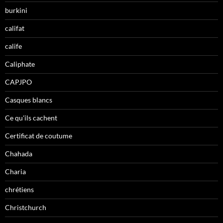
burkini
califat
calife
Caliphate
CAPJPO
Casques blancs
Ce qu'ils cachent
Certificat de coutume
Chahada
Charia
chrétiens
Christchurch