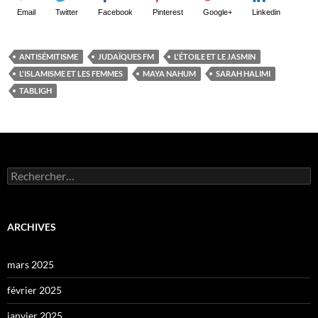
Email
Twitter
Facebook
Pinterest
Google+
Linkedin
ANTISÉMITISME
JUDAÏQUES FM
L'ÉTOILE ET LE JASMIN
L'ISLAMISME ET LES FEMMES
MAYA NAHUM
SARAH HALIMI
TABLIGH
Rechercher :
ARCHIVES
mars 2025
février 2025
janvier 2025