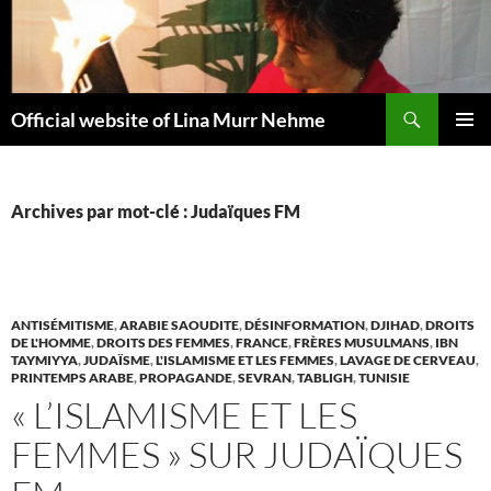
Aller
au
contenu
Recherche
Official website of Lina Murr Nehme
MENU
PRINCI
Archives par mot-clé : Judaïques FM
ANTISÉMITISME
,
ARABIE SAOUDITE
,
DÉSINFORMATION
,
DJIHAD
,
DROITS
DE L'HOMME
,
DROITS DES FEMMES
,
FRANCE
,
FRÈRES MUSULMANS
,
IBN
TAYMIYYA
,
JUDAÏSME
,
L'ISLAMISME ET LES FEMMES
,
LAVAGE DE CERVEAU
,
PRINTEMPS ARABE
,
PROPAGANDE
,
SEVRAN
,
TABLIGH
,
TUNISIE
« L’ISLAMISME ET LES
FEMMES » SUR JUDAÏQUES