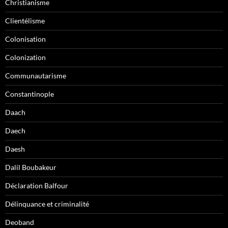
Christianisme
Clientélisme
Colonisation
Colonization
Communautarisme
Constantinople
Daach
Daech
Daesh
Dalil Boubakeur
Déclaration Balfour
Délinquance et criminalité
Deoband