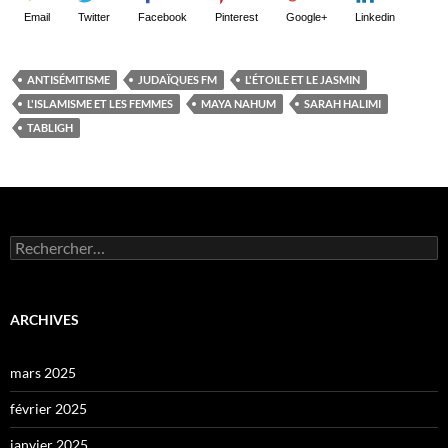
Email
Twitter
Facebook
Pinterest
Google+
Linkedin
ANTISÉMITISME
JUDAÏQUES FM
L'ÉTOILE ET LE JASMIN
L'ISLAMISME ET LES FEMMES
MAYA NAHUM
SARAH HALIMI
TABLIGH
Rechercher :
ARCHIVES
mars 2025
février 2025
janvier 2025