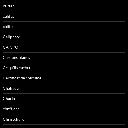
burkini
califat
calife
Caliphate
CAPJPO
Casques blancs
Ce qu'ils cachent
Certificat de coutume
Chahada
Charia
chrétiens
Christchurch