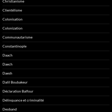
Christianisme
Clientélisme
Colonisation
Colonization
Communautarisme
Constantinople
Daach
Daech
Daesh
Dalil Boubakeur
Déclaration Balfour
Délinquance et criminalité
Deoband