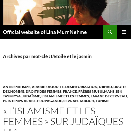
Aller
au
contenu
Recherche
Official website of Lina Murr Nehme
MENU
PRINCI
Archives par mot-clé : L’étoile et le jasmin
ANTISÉMITISME
,
ARABIE SAOUDITE
,
DÉSINFORMATION
,
DJIHAD
,
DROITS
DE L'HOMME
,
DROITS DES FEMMES
,
FRANCE
,
FRÈRES MUSULMANS
,
IBN
TAYMIYYA
,
JUDAÏSME
,
L'ISLAMISME ET LES FEMMES
,
LAVAGE DE CERVEAU
,
PRINTEMPS ARABE
,
PROPAGANDE
,
SEVRAN
,
TABLIGH
,
TUNISIE
« L’ISLAMISME ET LES
FEMMES » SUR JUDAÏQUES