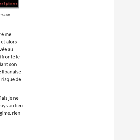
ommande
éré me
 et alors
uvée au
affronté le
ûlant son
e libanaise
 risque de
ais je ne
ays au lieu
égime, rien