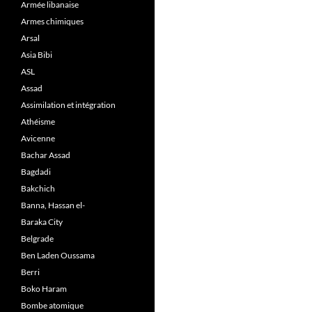
Armée libanaise
Armes chimiques
Arsal
Asia Bibi
ASL
Assad
Assimilation et intégration
Athéisme
Avicenne
Bachar Assad
Bagdadi
Bakchich
Banna, Hassan el-
Baraka City
Belgrade
Ben Laden Oussama
Berri
Boko Haram
Bombe atomique