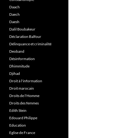
Daach
Daech
Daesh
Dalil Boubakeur
Déclaration Balfour
Délinquance et criminalité
Deoband
Désinformation
Dhimmitude
Djihad
Droit à l'information
Droit marocain
Droits de l'Homme
Droits des femmes
Edith Stein
Edouard Philippe
Education
Eglise de France