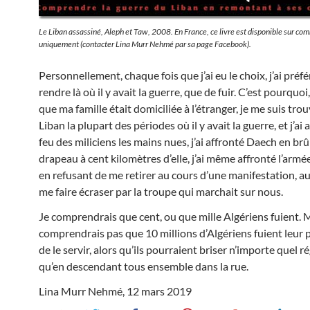
Le Liban assassiné,
Aleph et Taw, 2008. En France, ce livre est disponible sur c
uniquement (contacter Lina Murr Nehmé par sa page Facebook).
Personnellement, chaque fois que j’ai eu le choix, j’ai préf
rendre là où il y avait la guerre, que de fuir. C’est pourquoi,
que ma famille était domiciliée à l’étranger, je me suis tro
Liban la plupart des périodes où il y avait la guerre, et j’ai 
feu des miliciens les mains nues, j’ai affronté Daech en br
drapeau à cent kilomètres d’elle, j’ai même affronté l’armé
en refusant de me retirer au cours d’une manifestation, au
me faire écraser par la troupe qui marchait sur nous.
Je comprendrais que cent, ou que mille Algériens fuient. M
comprendrais pas que 10 millions d’Algériens fuient leur p
de le servir, alors qu’ils pourraient briser n’importe quel r
qu’en descendant tous ensemble dans la rue.
Lina Murr Nehmé, 12 mars 2019