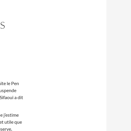
S
ite le Pen
 suspende
Sifaoui a dit
e j’estime
 et utile que
éserve,