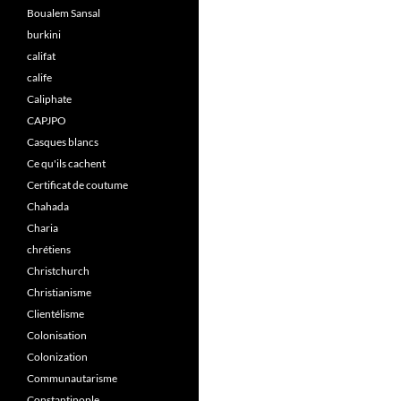
Boualem Sansal
burkini
califat
calife
Caliphate
CAPJPO
Casques blancs
Ce qu'ils cachent
Certificat de coutume
Chahada
Charia
chrétiens
Christchurch
Christianisme
Clientélisme
Colonisation
Colonization
Communautarisme
Constantinople