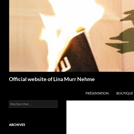
Aller
au
contenu
Recherche
Official website of Lina Murr Nehme
PRÉSENTATION
BOUTIQUE
Rechercher :
ARCHIVES