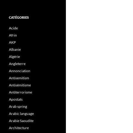
CATÉGORIES
Acide
Afrin
AKP
Albanie
Algérie
Angleterre
Annonciation
Antisemitism
Antisémitisme
Antiterrorisme
Apostats
Arab spring
Arabic language
Arabie Saoudite
Architecture