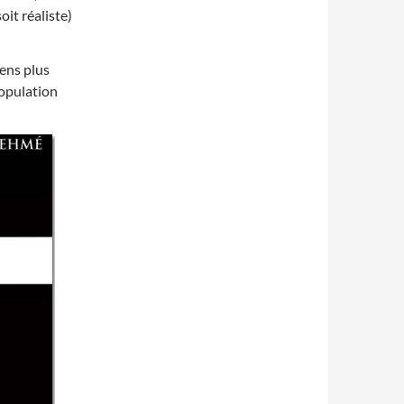
it réaliste)
ens plus
opulation