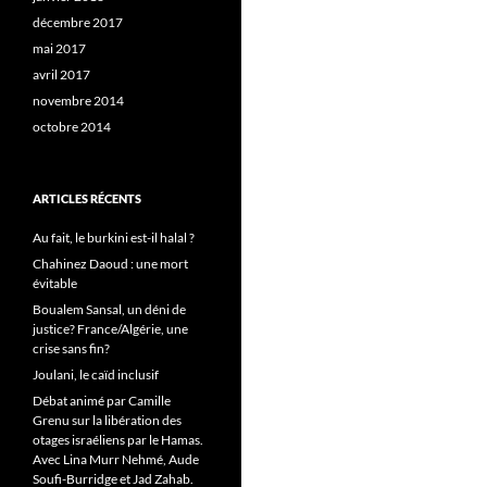
décembre 2017
mai 2017
avril 2017
novembre 2014
octobre 2014
ARTICLES RÉCENTS
Au fait, le burkini est-il halal ?
Chahinez Daoud : une mort
évitable
Boualem Sansal, un déni de
justice? France/Algérie, une
crise sans fin?
Joulani, le caïd inclusif
Débat animé par Camille
Grenu sur la libération des
otages israéliens par le Hamas.
Avec Lina Murr Nehmé, Aude
Soufi-Burridge et Jad Zahab.