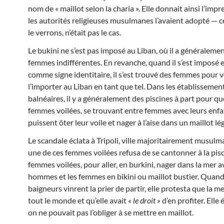
nom de « maillot selon la charia ». Elle donnait ainsi l’imp
les autorités religieuses musulmanes l’avaient adopté — c
le verrons, n’était pas le cas.
Le bukini ne s’est pas imposé au Liban, où il a généralement
femmes indifférentes. En revanche, quand il s’est imposé 
comme signe identitaire, il s’est trouvé des femmes pour v
l’importer au Liban en tant que tel. Dans les établissemen
balnéaires, il y a généralement des piscines à part pour qu
femmes voilées, se trouvant entre femmes avec leurs enfa
puissent ôter leur voile et nager à l’aise dans un maillot lég
Le scandale éclata à Tripoli, ville majoritairement musul
une de ces femmes voilées refusa de se cantonner à la pis
femmes voilées, pour aller, en burkini, nager dans la mer a
hommes et les femmes en bikini ou maillot bustier. Quand
baigneurs vinrent la prier de partir, elle protesta que la m
tout le monde et qu’elle avait
« le droit »
d’en profiter. Elle é
on ne pouvait pas l’obliger à se mettre en maillot.