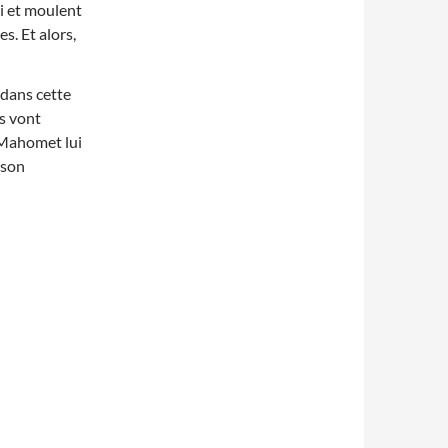
ni et moulent
es. Et alors,
 dans cette
s vont
, Mahomet lui
 son