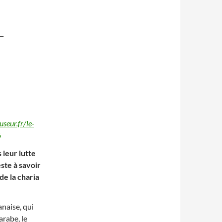
L
seur.fr/le-
6
 leur lutte
ste à savoir
 de la charia
anaise, qui
arabe, le