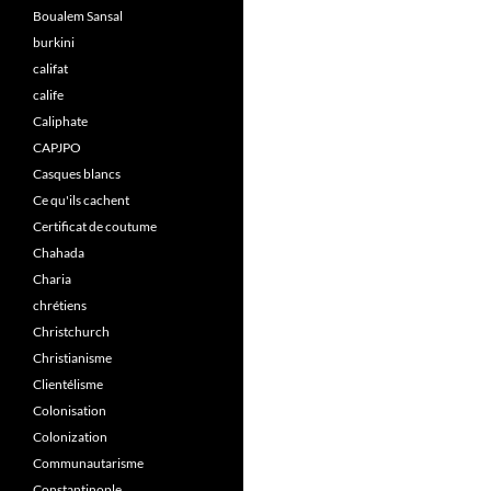
Boualem Sansal
burkini
califat
calife
Caliphate
CAPJPO
Casques blancs
Ce qu'ils cachent
Certificat de coutume
Chahada
Charia
chrétiens
Christchurch
Christianisme
Clientélisme
Colonisation
Colonization
Communautarisme
Constantinople