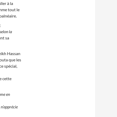
ler à la
mme tout le
 balnéaire.
t
selon la
ent sa
cheikh Hassan
ajouta que les
e spécial,
e cette
emme en
 n’apprécie