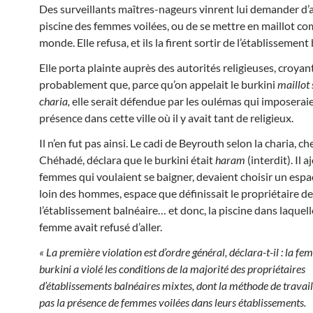
Des surveillants maîtres-nageurs vinrent lui demander d’al
piscine des femmes voilées, ou de se mettre en maillot co
monde. Elle refusa, et ils la firent sortir de l’établissement
Elle porta plainte auprès des autorités religieuses, croyan
probablement que, parce qu’on appelait le burkini
maillot 
charia,
elle serait défendue par les oulémas qui imposerai
présence dans cette ville où il y avait tant de religieux.
Il n’en fut pas ainsi. Le cadi de Beyrouth selon la charia, 
Chéhadé, déclara que le burkini était
haram
(interdit). Il 
femmes qui voulaient se baigner, devaient choisir un espac
loin des hommes, espace que définissait le propriétaire de
l’établissement balnéaire… et donc, la piscine dans laquell
femme avait refusé d’aller.
« La première violation est d’ordre général, déclara-t-il : la f
burkini a violé les conditions de la majorité des propriétaires
d’établissements balnéaires mixtes, dont la méthode de travail
pas la présence de femmes voilées dans leurs établissements.