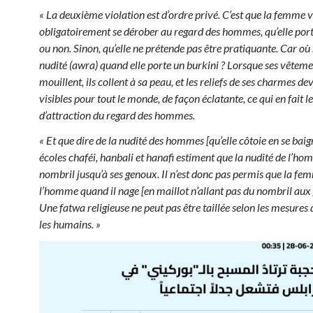
« La deuxième violation est d’ordre privé. C’est que la femme v
obligatoirement se dérober au regard des hommes, qu’elle port
ou non. Sinon, qu’elle ne prétende pas être pratiquante. Car où
nudité (awra) quand elle porte un burkini ? Lorsque ses vêteme
mouillent, ils collent à sa peau, et les reliefs de ses charmes d
visibles pour tout le monde, de façon éclatante, ce qui en fait l
d’attraction du regard des hommes.
« Et que dire de la nudité des hommes [qu’elle côtoie en se baig
écoles chaféi, hanbali et hanafi estiment que la nudité de l’h
nombril jusqu’à ses genoux
. Il n’est donc pas permis que la f
l’homme quand il nage [en maillot n’allant pas du nombril au
Une fatwa religieuse ne peut pas être taillée selon les mesures 
les humains. »