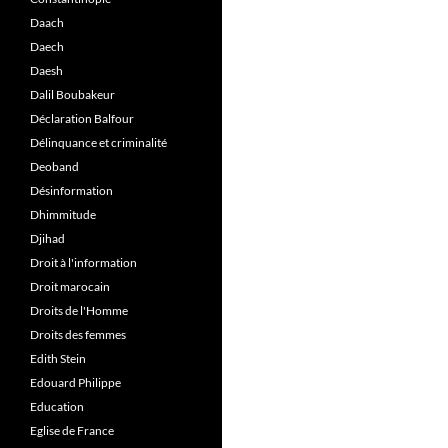
Daach
Daech
Daesh
Dalil Boubakeur
Déclaration Balfour
Délinquance et criminalité
Deoband
Désinformation
Dhimmitude
Djihad
Droit à l'information
Droit marocain
Droits de l'Homme
Droits des femmes
Edith Stein
Edouard Philippe
Education
Eglise de France