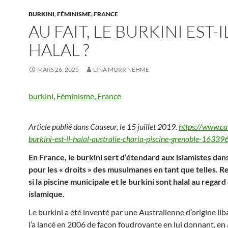
BURKINI
,
FÉMINISME
,
FRANCE
AU FAIT, LE BURKINI EST-I
HALAL ?
MARS 26, 2025
LINA MURR NEHME
burkini
,
Féminisme
,
France
Article publié dans Causeur, le 15 juillet 2019.
https://www.cau
burkini-est-il-halal-australie-charia-piscine-grenoble-16339
En France, le burkini sert d’étendard aux islamistes dans
pour les « droits » des musulmanes en tant que telles. Re
si la piscine municipale et le burkini sont halal au regard
islamique.
Le burkini a été inventé par une Australienne d’origine lib
l’a lancé en 2006 de façon foudroyante en lui donnant, en 