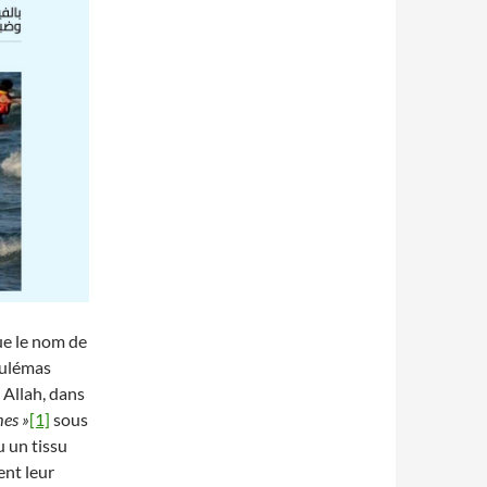
ue le nom de
oulémas
 Allah, dans
mes »
[1]
sous
u un tissu
ent leur