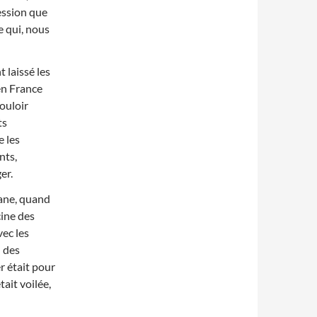
ression que
e qui, nous
 laissé les
en France
ouloir
ts
e les
nts,
er.
mane, quand
cine des
vec les
 des
er était pour
tait voilée,