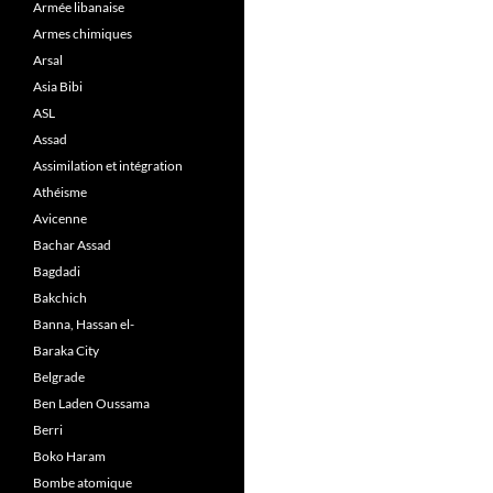
Armée libanaise
Armes chimiques
Arsal
Asia Bibi
ASL
Assad
Assimilation et intégration
Athéisme
Avicenne
Bachar Assad
Bagdadi
Bakchich
Banna, Hassan el-
Baraka City
Belgrade
Ben Laden Oussama
Berri
Boko Haram
Bombe atomique