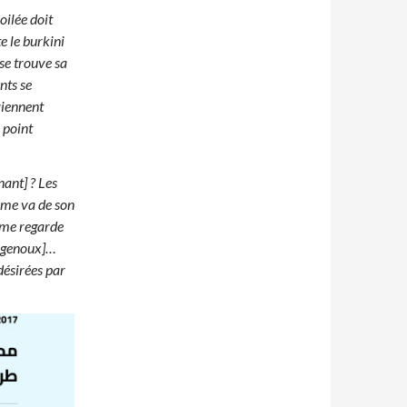
oilée doit
e le burkini
 se trouve sa
nts se
eviennent
e point
nant] ? Les
omme va de son
emme regarde
x genoux]…
désirées par