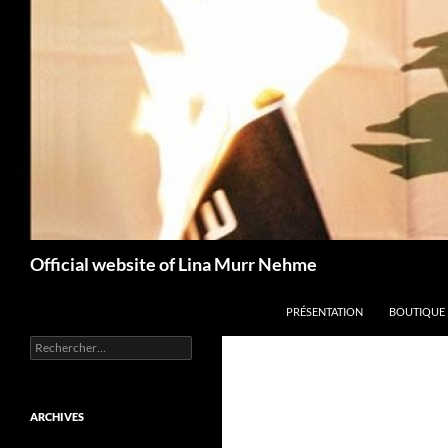
Aller
au
contenu
Recherche
Official website of Lina Murr Nehme
PRÉSENTATION
BOUTIQUE
Rechercher :
ARCHIVES