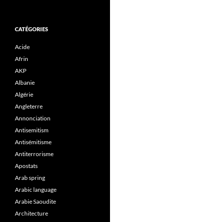
CATÉGORIES
Acide
Afrin
AKP
Albanie
Algérie
Angleterre
Annonciation
Antisemitism
Antisémitisme
Antiterrorisme
Apostats
Arab spring
Arabic language
Arabie Saoudite
Architecture