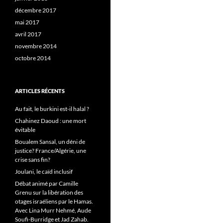
décembre 2017
mai 2017
avril 2017
novembre 2014
octobre 2014
ARTICLES RÉCENTS
Au fait, le burkini est-il halal ?
Chahinez Daoud : une mort
évitable
Boualem Sansal, un déni de
justice? France/Algérie, une
crise sans fin?
Joulani, le caïd inclusif
Débat animé par Camille
Grenu sur la libération des
otages israéliens par le Hamas.
Avec Lina Murr Nehmé, Aude
Soufi-Burridge et Jad Zahab.