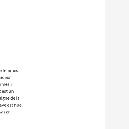
de femmes
as par
rmes, il
t est un
signe de la
ave est nue,
was et