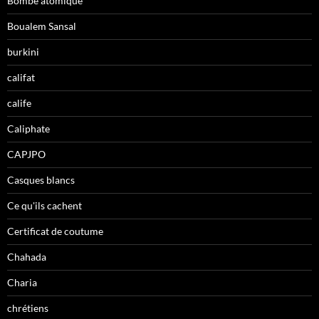
Bombe atomique
Boualem Sansal
burkini
califat
calife
Caliphate
CAPJPO
Casques blancs
Ce qu'ils cachent
Certificat de coutume
Chahada
Charia
chrétiens