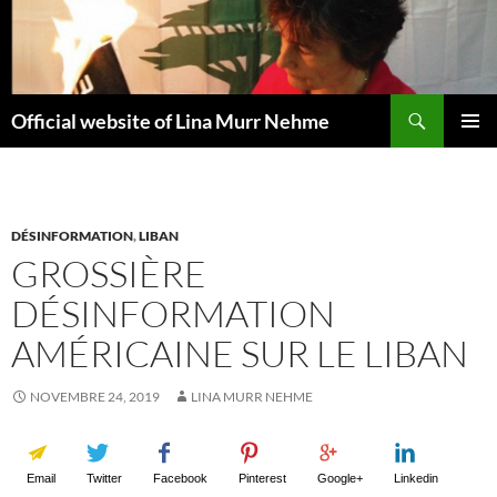
Aller
au
contenu
Recherche
Official website of Lina Murr Nehme
MENU
PRINCI
DÉSINFORMATION
,
LIBAN
GROSSIÈRE
DÉSINFORMATION
AMÉRICAINE SUR LE LIBAN
NOVEMBRE 24, 2019
LINA MURR NEHME
Email
Twitter
Facebook
Pinterest
Google+
Linkedin