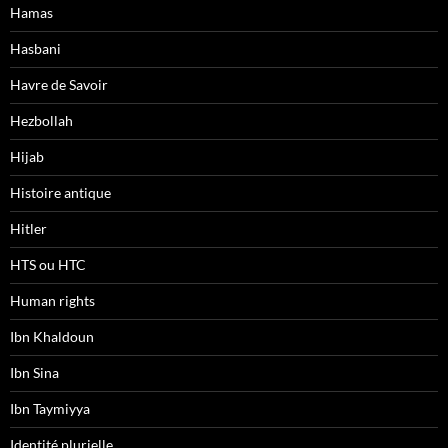
Hamas
Hasbani
Havre de Savoir
Hezbollah
Hijab
Histoire antique
Hitler
HTS ou HTC
Human rights
Ibn Khaldoun
Ibn Sina
Ibn Taymiyya
Identité plurielle