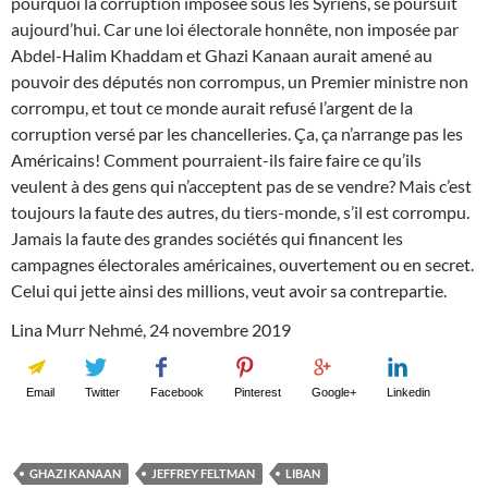
pourquoi la corruption imposée sous les Syriens, se poursuit
aujourd’hui. Car une loi électorale honnête, non imposée par
Abdel-Halim Khaddam et Ghazi Kanaan aurait amené au
pouvoir des députés non corrompus, un Premier ministre non
corrompu, et tout ce monde aurait refusé l’argent de la
corruption versé par les chancelleries. Ça, ça n’arrange pas les
Américains! Comment pourraient-ils faire faire ce qu’ils
veulent à des gens qui n’acceptent pas de se vendre? Mais c’est
toujours la faute des autres, du tiers-monde, s’il est corrompu.
Jamais la faute des grandes sociétés qui financent les
campagnes électorales américaines, ouvertement ou en secret.
Celui qui jette ainsi des millions, veut avoir sa contrepartie.
Lina Murr Nehmé, 24 novembre 2019
Email
Twitter
Facebook
Pinterest
Google+
Linkedin
GHAZI KANAAN
JEFFREY FELTMAN
LIBAN