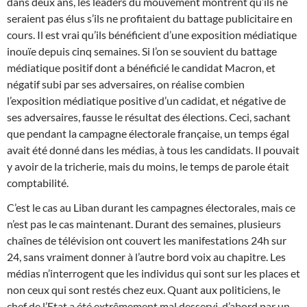
dans deux ans, les leaders du mouvement montrent qu’ils ne
seraient pas élus s’ils ne profitaient du battage publicitaire en
cours. Il est vrai qu’ils bénéficient d’une exposition médiatique
inouïe depuis cinq semaines. Si l’on se souvient du battage
médiatique positif dont a bénéficié le candidat Macron, et
négatif subi par ses adversaires, on réalise combien
l’exposition médiatique positive d’un cadidat, et négative de
ses adversaires, fausse le résultat des élections. Ceci, sachant
que pendant la campagne électorale française, un temps égal
avait été donné dans les médias, à tous les candidats. Il pouvait
y avoir de la tricherie, mais du moins, le temps de parole était
comptabilité.
C’est le cas au Liban durant les campagnes électorales, mais ce
n’est pas le cas maintenant. Durant des semaines, plusieurs
chaînes de télévision ont couvert les manifestations 24h sur
24, sans vraiment donner à l’autre bord voix au chapitre. Les
médias n’interrogent que les individus qui sont sur les places et
non ceux qui sont restés chez eux. Quant aux politiciens, le
chef de l’Etat a été extrêmement mal desservi, d’abord par un