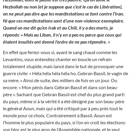
Hezbollah ou non (et je suppose que c’est le cas de Libération),
on ne peut pas dire que les manifestations se font contre l’Iran.
Ni que ces manifestations sont d’une non-violence exemplaire.
Quand on me dit qu’en Irak et au Chili, il y a des morts, je
réponds: « Mais au Liban, il n’y en a pas eu parce que ceux qui
étaient insultés ont donné l’ordre de ne pas répondre. »
En effet que feriez-vous si, ayant le sang chaud comme les
Levantins, vous entendiez chanter en boucle un refrain
totalement stupide, mais lancé dans le but de provoquer une
guerre civile: « Héla héla héla héla ho, Gebran Bassil, le vagin de
sa mère. » Ainsi de suite, des milliers de fois en un jour. Ou
encore: « Mon pénis dans Gébran Bassil et dans son beau-
père ». Sachant que Gebran Bassil est chef du plus grand parti
du pays, même si à la vérité il a été désigné par son beau-père
le général Aoun, mais qui a été critiqué par à peu près tout le
monde pour ce choix. Contrairement à Bassil, Aoun est
l’homme le plus populaire du pays, si l’on en croit les élections:
son bloc est le plus gros de l’Assemblée nationale, et le seul