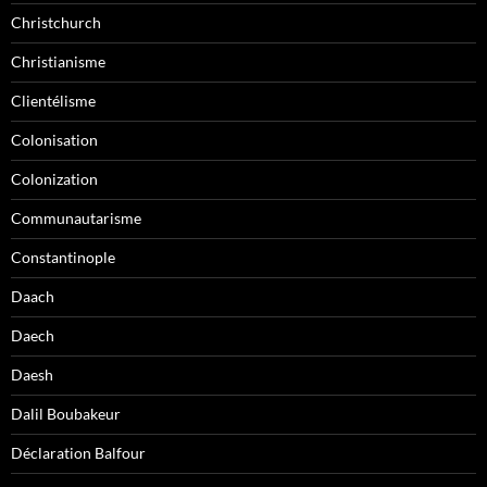
Christchurch
Christianisme
Clientélisme
Colonisation
Colonization
Communautarisme
Constantinople
Daach
Daech
Daesh
Dalil Boubakeur
Déclaration Balfour