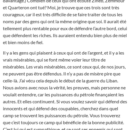
davantage.) Combien de ceux qui ont écouté Zineb, Zemmour
et Quarteron ont tué? Moi, je trouve que ces trois sont très
courageux, car il est très difficile de se faire traiter de tous les
noms par des gens qui ont la même origine que soi. Il aurait été
tellement plus rentable pour eux de défendre l’autre bord, celui
que défendent les riches. Ils auraient entendu bien plus de miel
et bien moins de fiel.
Il y a les gens qui plaisent à ceux qui ont de l’argent, et il y a les
vrais misérables, qui se font même voler leur titre de
misérables. Les vrais misérables, ce sont ceux qui, de nos jours,
ne peuvent pas être défendus. Il n’y a pas de misère pire que
celle-là. J’ai vécu cela depuis le début de la guerre du Liban.
Nous avions avec nous la vérité, les preuves, mais personne ne
voulait entendre, car les puissances du pétrole finançaient les
autres. Et elles continuent. Si vous voulez savoir qui défend des
innocents et qui défend des coupables, cherchez dans quel
camp se trouvent les puissances du pétrole. Vous trouverez
que c’est toujours ce camp qui bénéficie de la bonne publicité.
C’est lui qui est sympathique, et ce sont ses ennemis qui sont