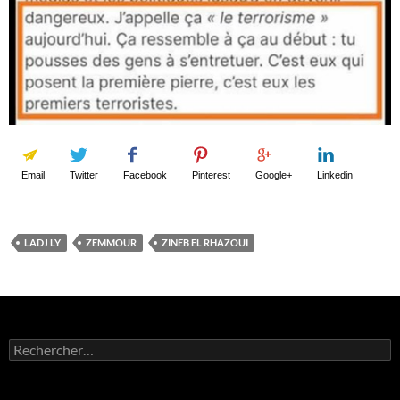
Email
Twitter
Facebook
Pinterest
Google+
Linkedin
LADJ LY
ZEMMOUR
ZINEB EL RHAZOUI
Rechercher :