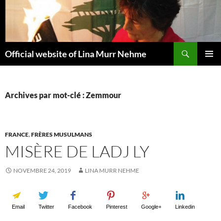
Aller
au
contenu
Recherche
Official website of Lina Murr Nehme
MENU
PRINCI
Archives par mot-clé : Zemmour
FRANCE
,
FRÈRES MUSULMANS
MISÈRE DE LADJ LY
NOVEMBRE 24, 2019
LINA MURR NEHME
Email
Twitter
Facebook
Pinterest
Google+
Linkedin