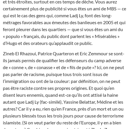
et très étroites, surtout en ces temps de dèche. Vous aurez
certainement plus de publicité si vous êtes un ami de MBS — ce
qui est le cas des gens qui, comme Ladj Ly, font des long-
métrages favorables aux émeutes des banlieues en 2005 et qui
feront pleurer dans les quartiers — que si vous êtes un ami du
« populo » français, du public dont parlent les « Misérables »
d’Hugo et des orateurs qu’applaudit ce public.
Zineb El Rhazoui, Patrice Quarteron et Eric Zemmour se sont-
ils jamais permis de qualifier les défenseurs du camp adverse
de « conne », de « conasse » et de « fils de pute »? Ici, on ne peut
pas parler de racisme, puisque tous trois sont issus de
l’immigration ou ont de la couleur: par définition, on ne peut
pas être raciste contre ses propres origines. Et quoi qu’en
disent leurs ennemis, quand est-ce qu’ils ont attisé la haine
autant que Ladj Ly (fac-similé), Yassine Belattar, Médine et les
autres? Car il y a eu, rien qu’en France, près d’un mort et un ou
plusieurs blessés tous les trois jours pour cause de terrorisme
islamiste. (Si on veut parler du reste de l’Europe, il y en a bien