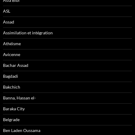
Asia Bibi
ASL
Assad
Assimilation et intégration
Athéisme
Avicenne
Bachar Assad
Bagdadi
Bakchich
Banna, Hassan el-
Baraka City
Belgrade
Ben Laden Oussama