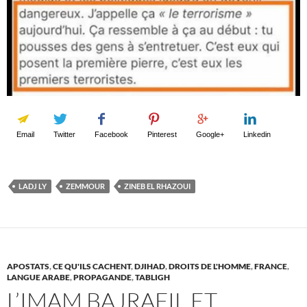
Email
Twitter
Facebook
Pinterest
Google+
Linkedin
LADJ LY
ZEMMOUR
ZINEB EL RHAZOUI
APOSTATS
,
CE QU'ILS CACHENT
,
DJIHAD
,
DROITS DE L'HOMME
,
FRANCE
,
LANGUE ARABE
,
PROPAGANDE
,
TABLIGH
L’IMAM BAJRAFIL ET