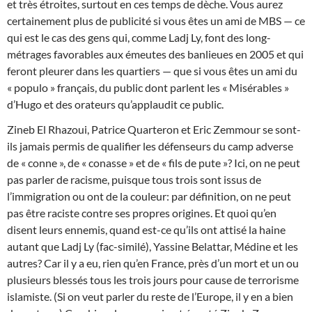
et très étroites, surtout en ces temps de dèche. Vous aurez
certainement plus de publicité si vous êtes un ami de MBS — ce
qui est le cas des gens qui, comme Ladj Ly, font des long-
métrages favorables aux émeutes des banlieues en 2005 et qui
feront pleurer dans les quartiers — que si vous êtes un ami du
« populo » français, du public dont parlent les « Misérables »
d’Hugo et des orateurs qu’applaudit ce public.
Zineb El Rhazoui, Patrice Quarteron et Eric Zemmour se sont-
ils jamais permis de qualifier les défenseurs du camp adverse
de « conne », de « conasse » et de « fils de pute »? Ici, on ne peut
pas parler de racisme, puisque tous trois sont issus de
l’immigration ou ont de la couleur: par définition, on ne peut
pas être raciste contre ses propres origines. Et quoi qu’en
disent leurs ennemis, quand est-ce qu’ils ont attisé la haine
autant que Ladj Ly (fac-similé), Yassine Belattar, Médine et les
autres? Car il y a eu, rien qu’en France, près d’un mort et un ou
plusieurs blessés tous les trois jours pour cause de terrorisme
islamiste. (Si on veut parler du reste de l’Europe, il y en a bien