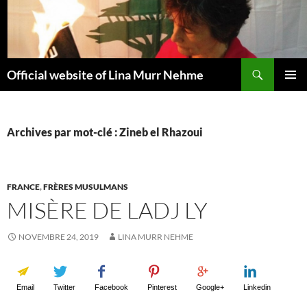
Aller
au
contenu
Recherche
Official website of Lina Murr Nehme
MENU
PRINCI
Archives par mot-clé : Zineb el Rhazoui
FRANCE
,
FRÈRES MUSULMANS
MISÈRE DE LADJ LY
NOVEMBRE 24, 2019
LINA MURR NEHME
Email
Twitter
Facebook
Pinterest
Google+
Linkedin