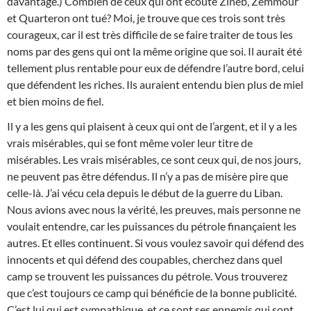
davantage.) Combien de ceux qui ont écouté Zineb, Zemmour
et Quarteron ont tué? Moi, je trouve que ces trois sont très
courageux, car il est très difficile de se faire traiter de tous les
noms par des gens qui ont la même origine que soi. Il aurait été
tellement plus rentable pour eux de défendre l’autre bord, celui
que défendent les riches. Ils auraient entendu bien plus de miel
et bien moins de fiel.
Il y a les gens qui plaisent à ceux qui ont de l’argent, et il y a les
vrais misérables, qui se font même voler leur titre de
misérables. Les vrais misérables, ce sont ceux qui, de nos jours,
ne peuvent pas être défendus. Il n’y a pas de misère pire que
celle-là. J’ai vécu cela depuis le début de la guerre du Liban.
Nous avions avec nous la vérité, les preuves, mais personne ne
voulait entendre, car les puissances du pétrole finançaient les
autres. Et elles continuent. Si vous voulez savoir qui défend des
innocents et qui défend des coupables, cherchez dans quel
camp se trouvent les puissances du pétrole. Vous trouverez
que c’est toujours ce camp qui bénéficie de la bonne publicité.
C’est lui qui est sympathique, et ce sont ses ennemis qui sont